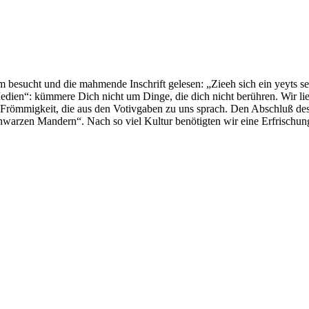
esucht und die mahmende Inschrift gelesen: „Zieeh sich ein yeyts selb
edien“: kümmere Dich nicht um Dinge, die dich nicht berühren. Wir li
 Frömmigkeit, die aus den Votivgaben zu uns sprach. Den Abschluß des 
arzen Mandern“. Nach so viel Kultur benötigten wir eine Erfrischung 