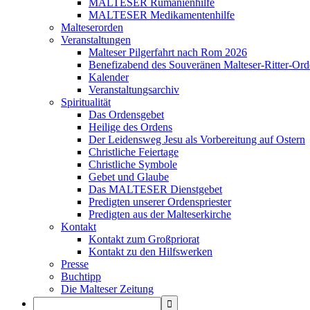
MALTESER Rumänienhilfe
MALTESER Medikamentenhilfe
Malteserorden
Veranstaltungen
Malteser Pilgerfahrt nach Rom 2026
Benefizabend des Souveränen Malteser-Ritter-Ord
Kalender
Veranstaltungsarchiv
Spiritualität
Das Ordensgebet
Heilige des Ordens
Der Leidensweg Jesu als Vorbereitung auf Ostern
Christliche Feiertage
Christliche Symbole
Gebet und Glaube
Das MALTESER Dienstgebet
Predigten unserer Ordenspriester
Predigten aus der Malteserkirche
Kontakt
Kontakt zum Großpriorat
Kontakt zu den Hilfswerken
Presse
Buchtipp
Die Malteser Zeitung