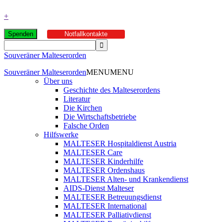
+
Spenden
Notfallkontakte
Souveräner Malteserorden
Souveräner Malteserorden
MENU
MENU
Über uns
Geschichte des Malteserordens
Literatur
Die Kirchen
Die Wirtschaftsbetriebe
Falsche Orden
Hilfswerke
MALTESER Hospitaldienst Austria
MALTESER Care
MALTESER Kinderhilfe
MALTESER Ordenshaus
MALTESER Alten- und Krankendienst
AIDS-Dienst Malteser
MALTESER Betreuungsdienst
MALTESER International
MALTESER Palliativdienst