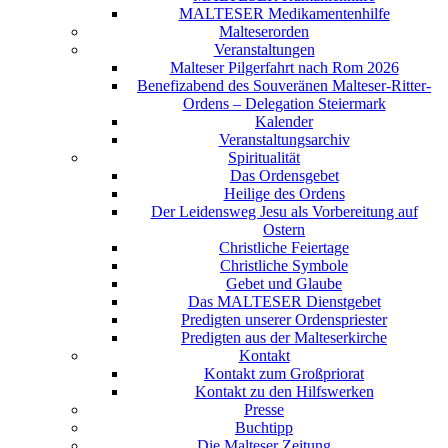
MALTESER Medikamentenhilfe
Malteserorden
Veranstaltungen
Malteser Pilgerfahrt nach Rom 2026
Benefizabend des Souveränen Malteser-Ritter-
Ordens – Delegation Steiermark
Kalender
Veranstaltungsarchiv
Spiritualität
Das Ordensgebet
Heilige des Ordens
Der Leidensweg Jesu als Vorbereitung auf
Ostern
Christliche Feiertage
Christliche Symbole
Gebet und Glaube
Das MALTESER Dienstgebet
Predigten unserer Ordenspriester
Predigten aus der Malteserkirche
Kontakt
Kontakt zum Großpriorat
Kontakt zu den Hilfswerken
Presse
Buchtipp
Die Malteser Zeitung