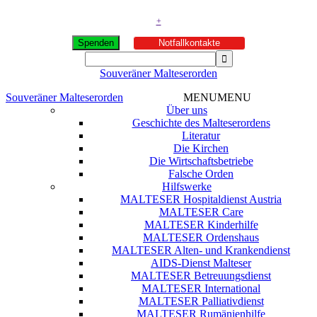
+
Spenden
Notfallkontakte
Souveräner Malteserorden
Souveräner Malteserorden
MENU
MENU
Über uns
Geschichte des Malteserordens
Literatur
Die Kirchen
Die Wirtschaftsbetriebe
Falsche Orden
Hilfswerke
MALTESER Hospitaldienst Austria
MALTESER Care
MALTESER Kinderhilfe
MALTESER Ordenshaus
MALTESER Alten- und Krankendienst
AIDS-Dienst Malteser
MALTESER Betreuungsdienst
MALTESER International
MALTESER Palliativdienst
MALTESER Rumänienhilfe