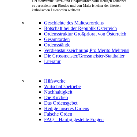
Der Souveräne Ritter- und Hospitalorden vom Heiligen Johannes
zu Jerusalem von Rhodos und von Malta ist einer der ältesten
katholischen Laienorden weltweit.
Geschichte des Malteserordens
Botschaft bei der Republik Österreich
Ordensstruktur Großpriorat von Österreich
Gesamtorden
Ordensstände
Verdienstauszeichnung Pro Merito Melitensi
Die Grossmeister/Grossmeister-Statthalter
Literatur
Hilfswerke
Wirtschaftsbetriebe
Nachhaltigkeit
Die Kirchen
Das Ordensgebet
Heilige unseres Ordens
Falsche Orden
FAQ – Häufig gestellte Fragen