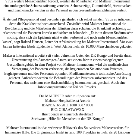
Virus weitere Menschenleben fordert, werden die Mitarbeiter von Malteser International
eine umfangreiche Schutzausrüstung verteilen. Schutzanzüge, Gummistiefel, Atemmasken
und Leichensäcke werden an das Personal in den Gesundheitseinrichtungen verteilt.
Ärzte und Pflegepersonal sind besonders gefährdet, sich selbst mit dem Virus zu infizieren,
denn die Krankheit ist hoch ansteckend. Zusätzlich wird Malteser International die
Bevölkerung und die Mitarbeiter der Kliniken darin schulen, die Krankheit rechtzeitig zu
erkennen und die Patienten korrekt und sicher zu behandeln. „Es ist in diesem Stadium sehr
wichtig, dass sich die Epidemie nicht weiter verbreitet und noch mehr Menschenleben
kostet“, sagt Roland Hansen, Leiter der Afrikaabteilung bei Malteser International. Vor zwei
Jahren hatte eine Ebola-Epidemie in West-Afrika mehr als 10.000 Menschenleben gekostet.
Malteser International arbeitet seit vielen Jahren im Osten der DR Kongo und bereits durch
Unterstützung des Auswärtigen Amtes seit einem Jahr in einem nahegelegenen
Gesundheitsgebiet. In dem Projekt von Malteser International wird die medizinischen
Versorgung der Patienten verbessert, die hygienischen Situation von Patienten,
Begleitpersonen und des Personals optimiert, Medikamente sowie technische Ausrüstung
geliefert. Außerdem werden die Behandlungen der Patienten subventioniert und das
Personal, das meist nur eine Basisausbildung bekommen hat, geschult. Auch eine
Infektionsprävention ist Teil des Projekts.
Die MALTESER rufen zu Spenden auf:
Malteser Hospitaldienst Austria
IBAN: AT65 2011 1800 8087 0800
BIC: GIBAATWWXX
Ihre Spende ist steuerlich absetzbar!
Stichwort: „Hilfe für Menschen in der DR Kongo“
Malteser International ist das weltweite Hilfswerk des Souveränen Malteserordens für
humanitäre Hilfe. Die Organisation leistet in rund 100 Projekten in mehr als 20 Ländern