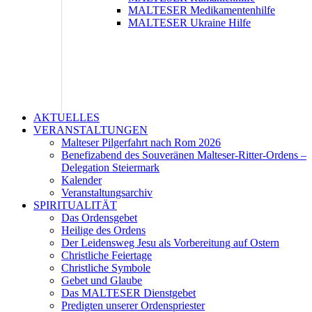
MALTESER Medikamentenhilfe
MALTESER Ukraine Hilfe
AKTUELLES
VERANSTALTUNGEN
Malteser Pilgerfahrt nach Rom 2026
Benefizabend des Souveränen Malteser-Ritter-Ordens –
Delegation Steiermark
Kalender
Veranstaltungsarchiv
SPIRITUALITÄT
Das Ordensgebet
Heilige des Ordens
Der Leidensweg Jesu als Vorbereitung auf Ostern
Christliche Feiertage
Christliche Symbole
Gebet und Glaube
Das MALTESER Dienstgebet
Predigten unserer Ordenspriester